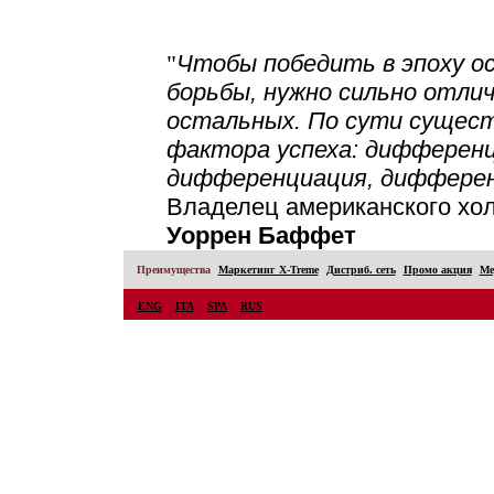
"
Чтобы победить в эпоху о
борьбы, нужно сильно отли
остальных. По сути сущес
фактора успеха
: дифференц
дифференциация, дифферен
Владелец американского хол
Уоррен Баффет
Преимущества
Маркетинг X-Treme
Дистриб. сеть
Промо акция
Ме
ENG
ITA
SPA
RUS