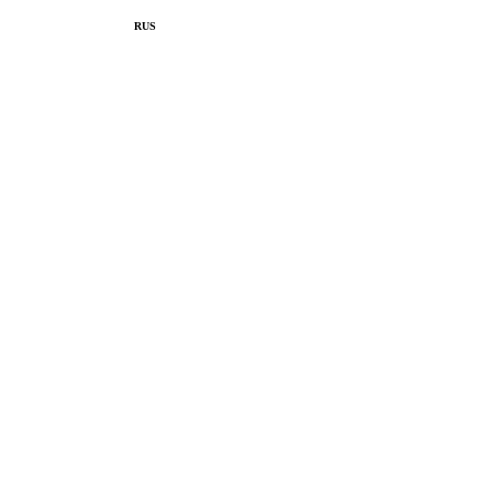
ENG
ITA
SPA
RUS
Личный каб.