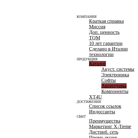
КОМПАНИЯ
Краткая справка
Миссия
Доп. ценность
TQM
10 лет гарантии
Сделано в Италии
технологии
ПРОДУКЦИЯ
Каталог
Акуст. системы
Электроника
Софты
Aксессуары
Компоненты
XT4U
ДОСТИЖЕНИЯ
Список ссылок
Индоссанты
СБЫТ
Преимущества
Маркетинг X-Treme
Дистриб. сеть
Промо акция