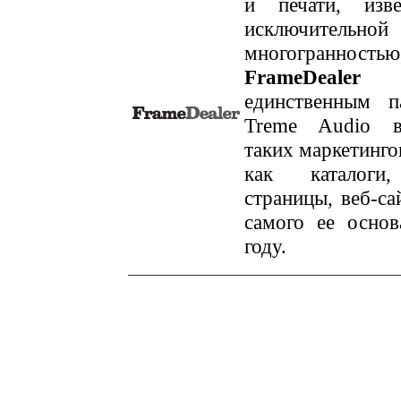
и печати, изве
исключительной
многогранностью
FrameDea
единственным п
Treme Audio в
таких маркетинго
как каталоги
страницы, веб-сай
самого ее основ
году.