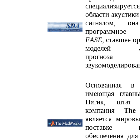
специализируетс
области акустики
сигналом, он
программное 
EASE
, ставшее о
моделей аку
прогн
звукомоделирова
Основанная в
имеющая главны
Натик, штат М
компания
The
является миров
поставке пр
обеспечения для