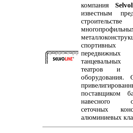
компания
Selvol
известным пре
строительстве
многопрофильны
металлоконст
спортивных с
передвижных м
танцевальных
театров и вы
оборудования. 
привелигирован
поставщиком ба
навесного об
сеточных кон
алюминиевых кла