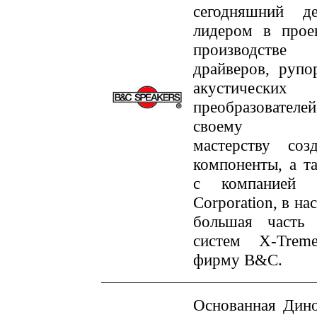
сегодняшний де
лидером в прое
производстве
драйверов, рупо
акустических
преобразователе
своему бес
мастерству соз
компоненты, а т
с компанией
Corporation, в н
большая часть 
систем X-Treme
фирму B&C.
Основанная Дин