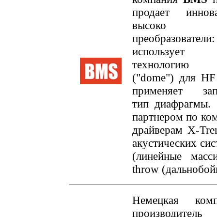
продает инно
высоко эфф
преобразоват
использует
технологию 
("dome") для HF
применяет запа
тип диафрагмы. 
партнером по ко
драйверам X-Tre
акустических сис
(линейные масс
throw (дальнобой
Немецкая ко
производител