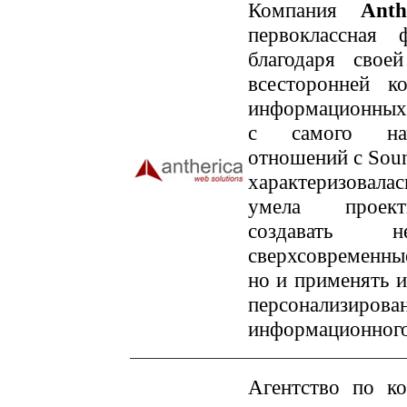
Компания
Ant
первоклассная 
благодаря свое
всесторонней к
информационных 
с самого на
отношений с Soun
характеризовал
умела проек
создавать 
сверхсовременны
но и применять 
персонализирова
информационного
Агентство по к