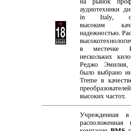
на рынок профе
аудиотехники д
in Italy, от
высоким ка
надежностью. Ра
высокотехнологи
в местечке К
нескольких кило
Реджо Эмилия, 
было выбрано и
Treme в качеств
преобразовател
высоких частот.
Учрежденная в
расположенная 
компания
BMS