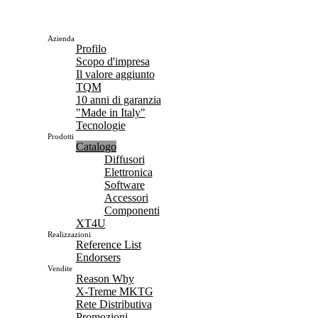
Azienda
Profilo
Scopo d'impresa
Il valore aggiunto
TQM
10 anni di garanzia
"Made in Italy"
Tecnologie
Prodotti
Catalogo
Diffusori
Elettronica
Software
Accessori
Componenti
XT4U
Realizzazioni
Reference List
Endorsers
Vendite
Reason Why
X-Treme MKTG
Rete Distributiva
Promozioni