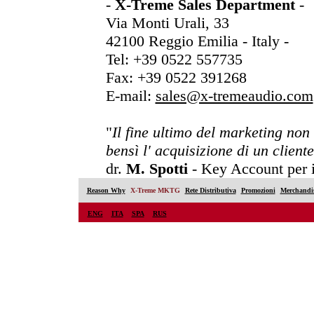
-
X-Treme Sales Department
-
Via Monti Urali, 33
42100 Reggio Emilia - Italy -
Tel: +39 0522 557735
Fax: +39 0522 391268
E-mail:
sales@x-tremeaudio.com
"
Il fine ultimo del marketing non 
bensì l' acquisizione di un cliente
dr.
M. Spotti
- Key Account per i 
Reason Why
X-Treme MKTG
Rete Distributiva
Promozioni
Merchandi
ENG
ITA
SPA
RUS